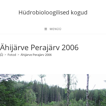
Skip
to
Hüdrobioloogilised kogud
content
MENÜÜ
Ähijärve Perajärv 2006
>
Fotod
>
Ähijärve Perajärv 2006