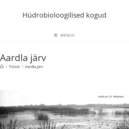
Skip
to
Hüdrobioloogilised kogud
content
MENÜÜ
Aardla järv
>
Fotod
>
Aardla järv