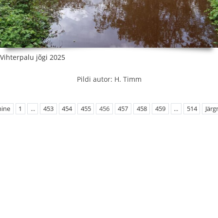
Vihterpalu jõgi 2025
Pildi autor: H. Timm
mine
1
...
453
454
455
456
457
458
459
...
514
Järg