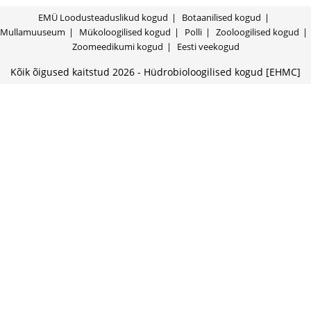
EMÜ Loodusteaduslikud kogud
Botaanilised kogud
Mullamuuseum
Mükoloogilised kogud
Polli
Zooloogilised kogud
Zoomeedikumi kogud
Eesti veekogud
Kõik õigused kaitstud 2026 - Hüdrobioloogilised kogud [EHMC]