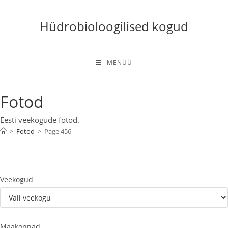
Skip
to
Hüdrobioloogilised kogud
content
MENÜÜ
Fotod
Eesti veekogude fotod.
>
Fotod
>
Page 456
Veekogud
Maakonnad