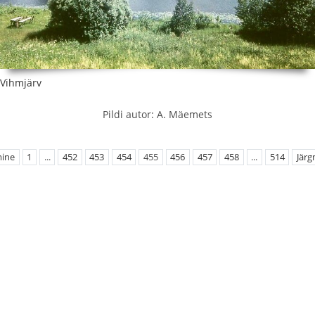
Vihmjärv
Pildi autor: A. Mäemets
mine
1
...
452
453
454
455
456
457
458
...
514
Järg