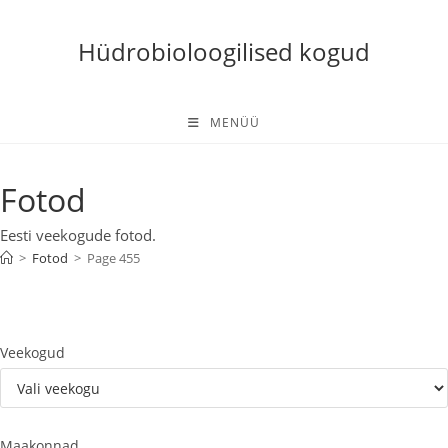
Skip
to
Hüdrobioloogilised kogud
content
MENÜÜ
Fotod
Eesti veekogude fotod.
>
Fotod
>
Page 455
Veekogud
Maakonnad