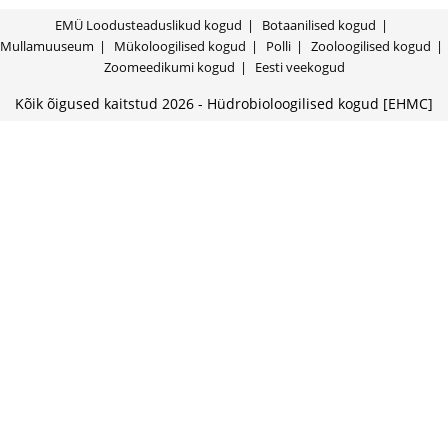
EMÜ Loodusteaduslikud kogud
Botaanilised kogud
Mullamuuseum
Mükoloogilised kogud
Polli
Zooloogilised kogud
Zoomeedikumi kogud
Eesti veekogud
Kõik õigused kaitstud 2026 - Hüdrobioloogilised kogud [EHMC]