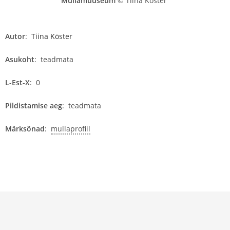
Mullamuuseum
© Tiina Köster
Autor
:
Tiina Köster
Asukoht
:
teadmata
L-Est-X
:
0
Pildistamise aeg
:
teadmata
Märksõnad
:
mullaprofiil