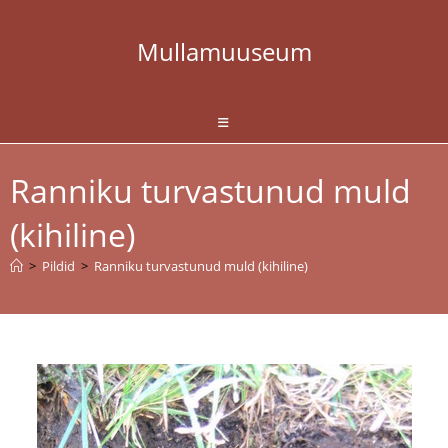
Skip
to
Mullamuuseum
content
Ranniku turvastunud muld
(kihiline)
>
Pildid
>
Ranniku turvastunud muld (kihiline)