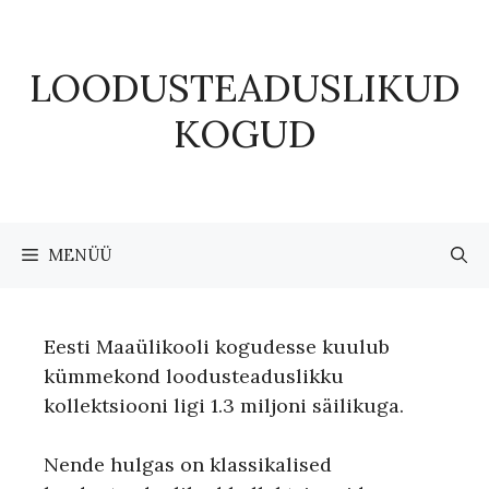
Skip
to
content
LOODUSTEADUSLIKUD
KOGUD
MENÜÜ
Eesti Maaülikooli kogudesse kuulub
kümmekond loodusteaduslikku
kollektsiooni ligi 1.3 miljoni säilikuga.
Nende hulgas on klassikalised