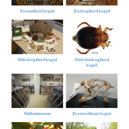
Botaanilised kogud
Zooloogilised kogud
Mükoloogilised kogud
Hüdrobioloogilised
kogud
Mullamuuseum
Zoomeedikumi kogud