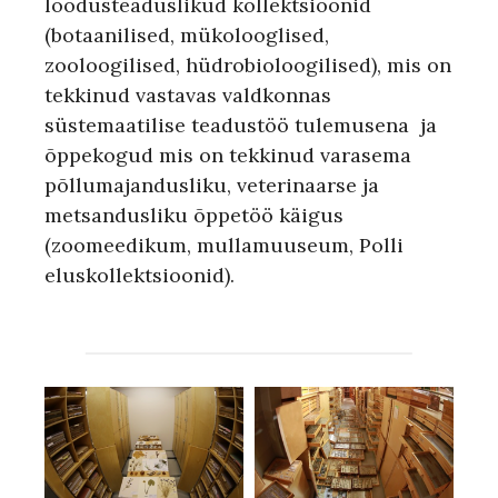
loodusteaduslikud kollektsioonid
(botaanilised, mükolooglised,
zooloogilised, hüdrobioloogilised), mis on
tekkinud vastavas valdkonnas
süstemaatilise teadustöö tulemusena ja
õppekogud mis on tekkinud varasema
põllumajandusliku, veterinaarse ja
metsandusliku õppetöö käigus
(zoomeedikum, mullamuuseum, Polli
eluskollektsioonid).