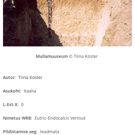
Mullamuuseum
© Tiina Köster
Autor
:
Tiina Köster
Asukoht
:
Itaalia
L-Est-X
:
0
Nimetus WRB
:
Eutric-Endocalcic Vertisol
Pildistamise aeg
:
teadmata