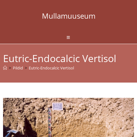
Skip
to
Mullamuuseum
content
Eutric-Endocalcic Vertisol
>
Pildid
>
Eutric-Endocalcic Vertisol