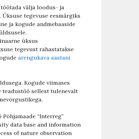
töötada välja loodus- ja
. Üksuse tegevuse eesmärgiks
mine ja kogude andmebaaside
üldsusele.
linaarne üksus
ksuse tegevust rahastatakse
skogude
arengukava aastani
aldusega. Kogude viimases
 teadustöö sellest tulenevalt
dmevõrgustikega.
ö Põhjamaade “Interreg”
sity data base and information
cess of nature observation