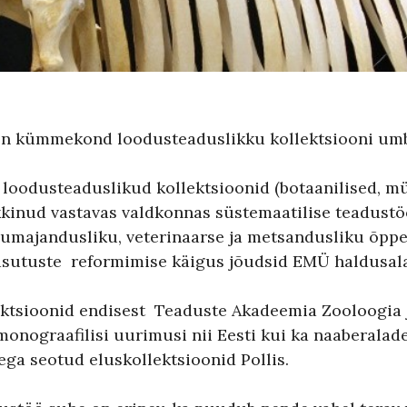
on kümmekond loodusteaduslikku kollektsiooni umbes
 loodusteaduslikud kollektsioonid (botaanilised, mü
ekkinud vastavas valdkonnas süstemaatilise teadus
lumajandusliku, veterinaarse ja metsandusliku õpp
sutuste reformimise käigus jõudsid EMÜ haldusala
ktsioonid endisest Teaduste Akadeemia Zooloogia ja
onograafilisi uurimusi nii Eesti kui ka naaberalade 
ga seotud eluskollektsioonid Pollis.