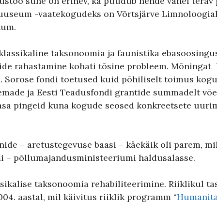
ustöö suhe on erinev, ka puudub nende vahel terav 
 muuseum -vaatekogudeks on Võrtsjärve Limnoloog
kum.
klassikaline taksonoomia ja faunistika ebasoosingus n
ide rahastamine kohati tõsine probleem. Mõningat l
 Sorose fondi toetused kuid põhiliselt toimus kog
eemade ja Eesti Teadusfondi grantide summadelt võe
asa pingeid kuna kogude seosed konkreetsete uurim
nide – aretustegevuse baasi – käekäik oli parem, mi
i – põllumajandusministeeriumi haldusalasse.
ikalise taksonoomia rehabiliteerimine. Riiklikul ta
04. aastal, mil käivitus riiklik programm “
Humanita