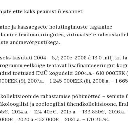
ate ette kaks peamist ülesannet:
mine ja kaasaegsete hoiutingimuste tagamine
damine teadusuuringutes, virtuaalsete rahvuskolle
iste andmevõrgustikega.
eks kasutati 2004 – 5,7; 2005-2008 á 13,0 milj. kr. J
programm eelkõige teatavat lisafinantseeringut kog
dud toetused EMÜ kogudele: 2004.a.- 610 000EEK (toe
000EEK (9), 2007.a. – 1 245 000EEK (8), 2008.a. – 1 665
 kollektsioonide rahastamise põhimõtted – seniste 
mükoloogilisi ja zooloogilisi ühendkollektsioone. Er
€, 2014.a. – 124 405€, 2015.a. – 133 850€, 2016.a. 
2 000€, 2020.a.-152 000€, 2021.a. – 170 367€.