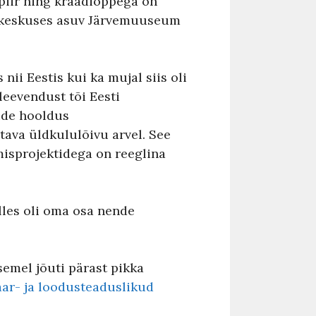
piir ning kraadiõppega on
iakeskuses asuv Järvemuuseum
ii Eestis kui ka mujal siis oli
eevendust tõi Eesti
ude hooldus
tava üldkululõivu arvel. See
isprojektidega on reeglina
lles oli oma osa nende
semel jõuti pärast pikka
ar- ja loodusteaduslikud