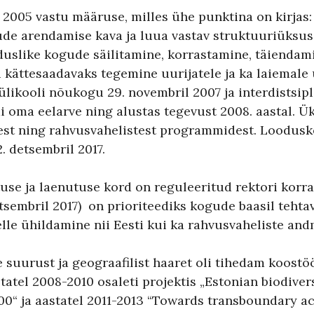
2005 vastu määruse, milles ühe punktina on kirjas: 
de arendamise kava ja luua vastav struktuuriüksus
aduslike kogude säilitamine, korrastamine, täienda
 kättesaadavaks tegemine uurijatele ja ka laiemale 
ülikooli nõukogu 29. novembril 2007 ja interdistsip
 oma eelarve ning alustas tegevust 2008. aastal. Ü
kest ning rahvusvahelistest programmidest. Loodu
 detsembril 2017.
se ja laenutuse kord on reguleeritud rektori korr
tsembril 2017) on prioriteediks kogude baasil tehtav
elle ühildamine nii Eesti kui ka rahvusvaheliste an
uurust ja geograafilist haaret oli tihedam koostö
tatel 2008-2010 osaleti projektis „Estonian biodiver
0“ ja aastatel 2011-2013 “Towards transboundary ac