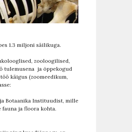
 1.3 miljoni säilikuga.
kolooglised, zooloogilised,
töö tulemusena ja õppekogud
etöö käigus (zoomeedikum,
sse:
 Botaanika Instituudist, mille
fauna ja floora kohta.