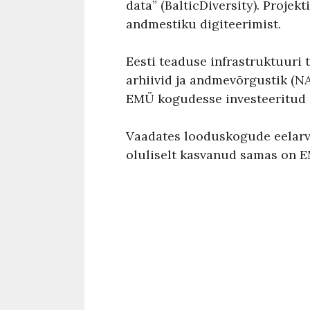
data” (BalticDiversity). Projek
andmestiku digiteerimist.
Eesti teaduse infrastruktuuri 
arhiivid ja andmevõrgustik (N
EMÜ kogudesse investeeritud 
Vaadates looduskogude eelarve
oluliselt kasvanud samas on E