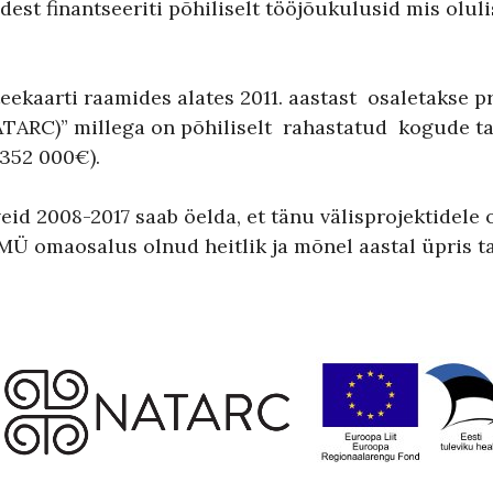
tidest finantseeriti põhiliselt tööjõukulusid mis olu
teekaarti raamides alates 2011. aastast osaletakse 
ATARC)” millega on põhiliselt rahastatud kogude tar
352 000€).
id 2008-2017 saab öelda, et tänu välisprojektidel
MÜ omaosalus olnud heitlik ja mõnel aastal üpris ta