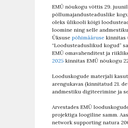
EMÜ nõukogu võttis 29. juunil 
põllumajandusteaduslike kogu
oleks ülikooli kõigi looduste
loomine ning selle andmestiku
Üksuse
põhimääruse
kinnitas 
“Loodusteaduslikud kogud” sai
EMÜ omavahenditest ja riikli
2025
kinnitas EMÜ nõukogu 22.
Looduskogude materjali kasutu
arengukavas (kinnitatud 21. de
andmestiku digiteerimine ja s
Arvestades EMÜ looduskogude s
projektiga loogiline samm. Aas
network supporting natura 200