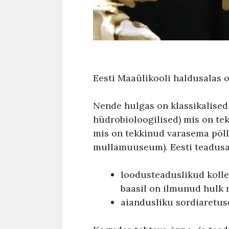
Eesti Maaülikooli haldusalas 
Nende hulgas on klassikalised
hüdrobioloogilised) mis on t
mis on tekkinud varasema põl
mullamuuseum). Eesti teadusa
loodusteaduslikud kolle
baasil on ilmunud hulk m
aiandusliku sordiaretuse