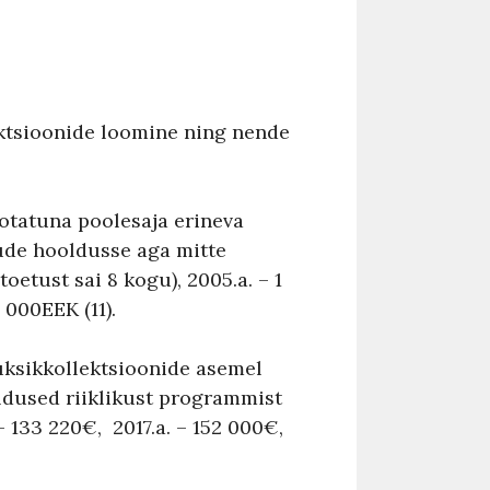
ktsioonide loomine ning nende
aotatuna poolesaja erineva
ude hooldusse aga mitte
tust sai 8 kogu), 2005.a. – 1
 000EEK (11).
üksikkollektsioonide asemel
aldused riiklikust programmist
– 133 220€, 2017.a. – 152 000€,