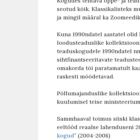
Kogudes tehtava õppe- ja tead
seotud kõik. Klassikalisteks
ja mingil määral ka Zoomeedi
Kuna 1990ndatel aastatel olid 
loodusteaduslike kollektsioon
teaduskogudele 1990ndatel nn.
sihtfinantseeritavate teadust
omakorda tõi paratamatult ka
raskesti mõõdetavad.
Põllumajanduslike kollektsioo
kuulumisel teise ministeerium
Sammhaaval toimus siiski klass
eeltööd reaalse lahenduseni 20
kogud
” (2004-2008)