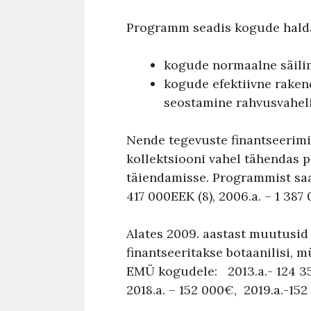
Programm seadis kogude haldaj
kogude normaalne säili
kogude efektiivne raken
seostamine rahvusvahel
Nende tegevuste finantseerimis
kollektsiooni vahel tähendas 
täiendamisse. Programmist saa
417 000EEK (8), 2006.a. – 1 387 
Alates 2009. aastast muutusid
finantseeritakse botaanilisi, 
EMÜ kogudele: 2013.a.- 124 355
2018.a. – 152 000€, 2019.a.-15