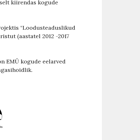
liselt kiirendas kogude
projektis “Loodusteaduslikud
istut (aastatel 2012 -2017
e on EMÜ kogude eelarved
gasihoidlik.