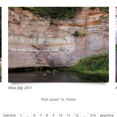
Ahja jõgi 2011
Pildi autor: H. Timm
Eelmine
1
...
6
7
8
9
10
11
12
...
514
Järgmine