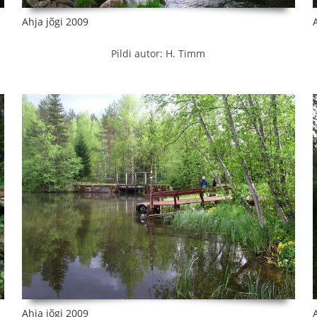
Ahja jõgi 2009
Pildi autor: H. Timm
Ahja jõgi 2009