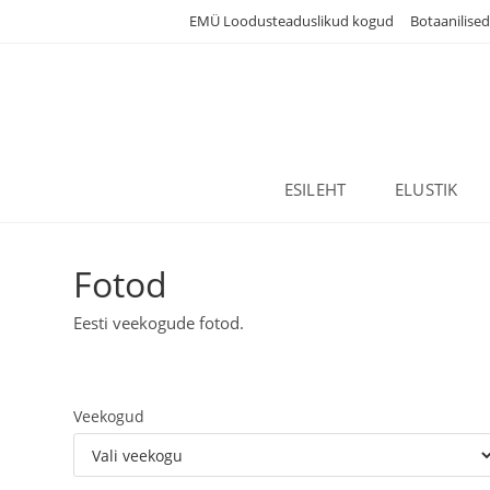
Skip
EMÜ Loodusteaduslikud kogud
Botaanilise
to
content
ESILEHT
ELUSTIK
Fotod
Eesti veekogude fotod.
Veekogud