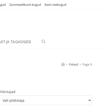
ogud
Zoomeedikumi kogud
Eesti veekogud
KT JA TAGASISIDE
TOGGLE
WEBSITE
>
Fotod
>
Page 9
SEARCH
Pildistajad