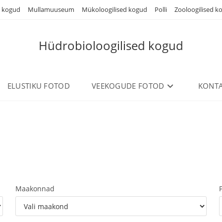
d kogud
Mullamuuseum
Mükoloogilised kogud
Polli
Zooloogilised k
Hüdrobioloogilised kogud
ELUSTIKU FOTOD
VEEKOGUDE FOTOD
KONTA
Maakonnad