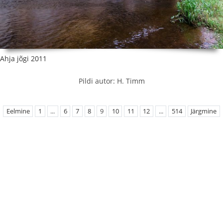
Ahja jõgi 2011
Pildi autor: H. Timm
Eelmine
1
...
6
7
8
9
10
11
12
...
514
Järgmine
EMÜ Loodusteaduslikud kogud
Botaanilised kogud