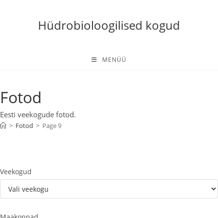
Skip
to
Hüdrobioloogilised kogud
content
MENÜÜ
Fotod
Eesti veekogude fotod.
>
Fotod
>
Page 9
Veekogud
Maakonnad