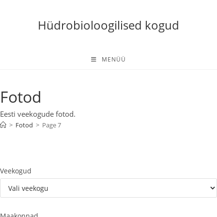
Skip
to
Hüdrobioloogilised kogud
content
MENÜÜ
Fotod
Eesti veekogude fotod.
>
Fotod
>
Page 7
Veekogud
Maakonnad