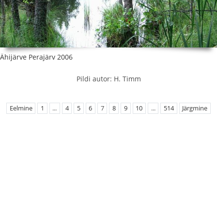
Ähijärve Perajärv 2006
Pildi autor: H. Timm
Eelmine
1
...
4
5
6
7
8
9
10
...
514
Järgmine
EMÜ Loodusteaduslikud kogud
Botaanilised kogud