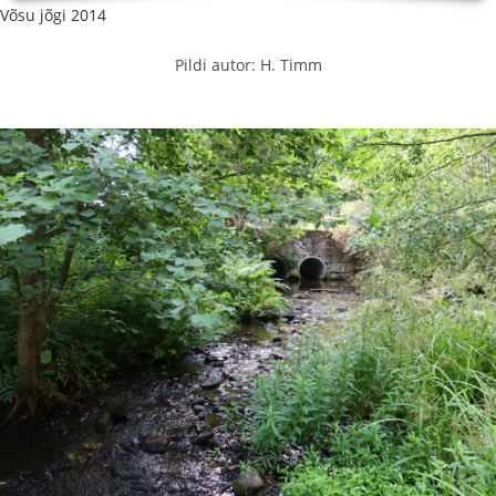
Võsu jõgi 2014
Pildi autor: H. Timm