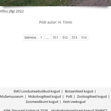
Võsu jõgi 2022
Pildi autor: H. Timm
Eelmine
1
...
511
512
513
514
EMÜ Loodusteaduslikud kogud
Botaanilised kogud
Mullamuuseum
Mükoloogilised kogud
Polli
Zooloogilised kogud
Zoomeedikumi kogud
Eesti veekogud
Kõik õigused kaitstud 2026 - Hüdrobioloogilised kogud [EHMC]