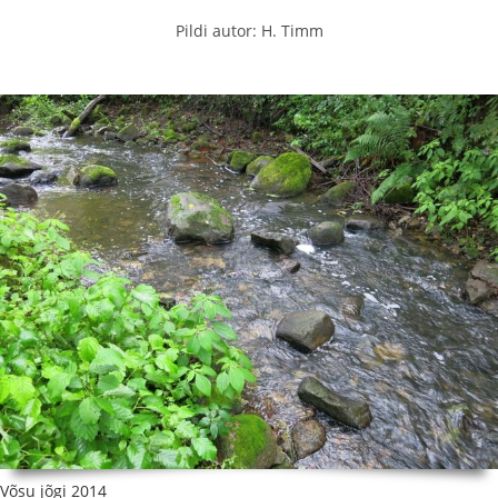
Pildi autor: H. Timm
Võsu jõgi 2014