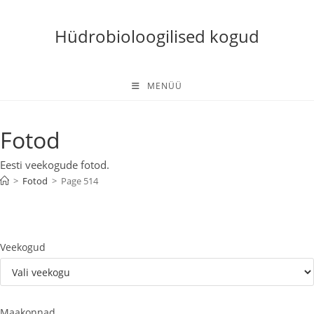
Skip
to
Hüdrobioloogilised kogud
content
MENÜÜ
Fotod
Eesti veekogude fotod.
>
Fotod
>
Page 514
Veekogud
Maakonnad