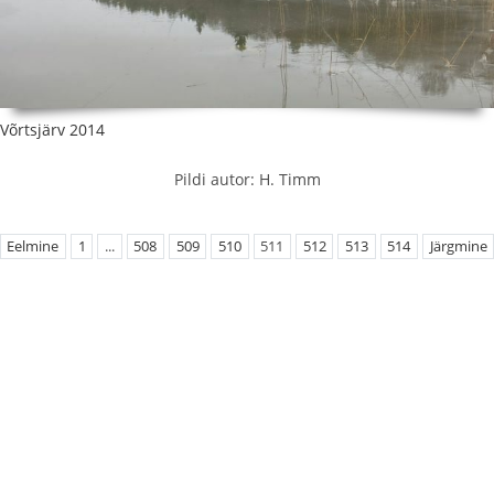
Võrtsjärv 2014
Pildi autor: H. Timm
Eelmine
1
...
508
509
510
511
512
513
514
Järgmine