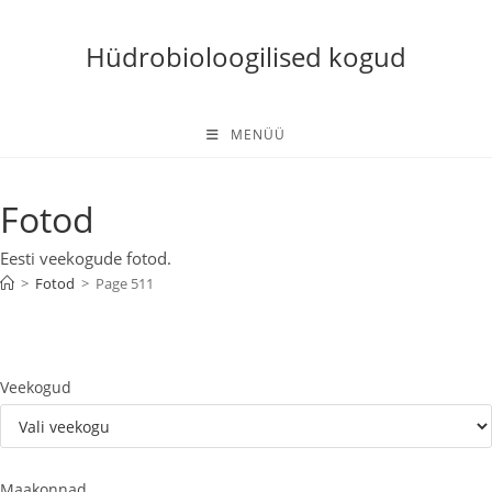
Skip
to
Hüdrobioloogilised kogud
content
MENÜÜ
Fotod
Eesti veekogude fotod.
>
Fotod
>
Page 511
Veekogud
Maakonnad