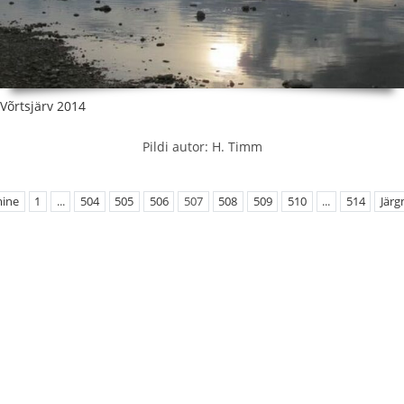
Võrtsjärv 2014
Pildi autor: H. Timm
mine
1
...
504
505
506
507
508
509
510
...
514
Järg