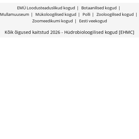
EMÜ Loodusteaduslikud kogud
Botaanilised kogud
Mullamuuseum
Mükoloogilised kogud
Polli
Zooloogilised kogud
Zoomeedikumi kogud
Eesti veekogud
Kõik õigused kaitstud 2026 - Hüdrobioloogilised kogud [EHMC]