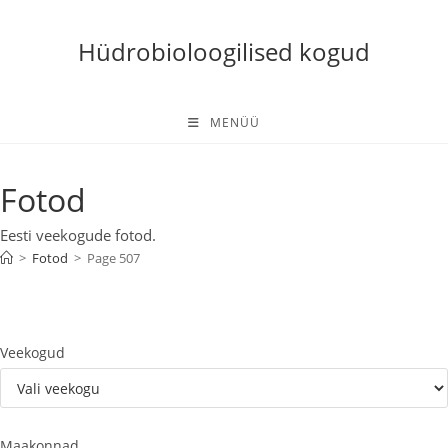
Skip
to
Hüdrobioloogilised kogud
content
MENÜÜ
Fotod
Eesti veekogude fotod.
>
Fotod
>
Page 507
Veekogud
Maakonnad