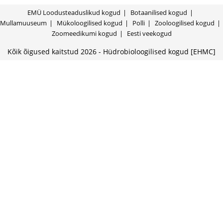
EMÜ Loodusteaduslikud kogud
Botaanilised kogud
Mullamuuseum
Mükoloogilised kogud
Polli
Zooloogilised kogud
Zoomeedikumi kogud
Eesti veekogud
Kõik õigused kaitstud 2026 - Hüdrobioloogilised kogud [EHMC]