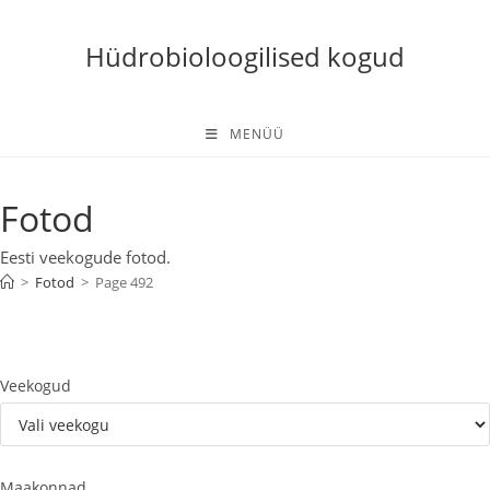
Skip
to
Hüdrobioloogilised kogud
content
MENÜÜ
Fotod
Eesti veekogude fotod.
>
Fotod
>
Page 492
Veekogud
Maakonnad