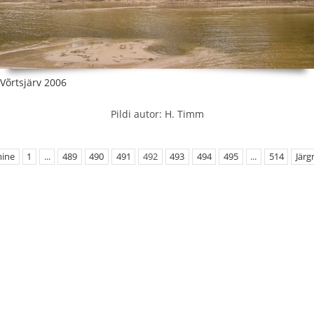
Võrtsjärv 2006
Pildi autor: H. Timm
mine
1
...
489
490
491
492
493
494
495
...
514
Järg