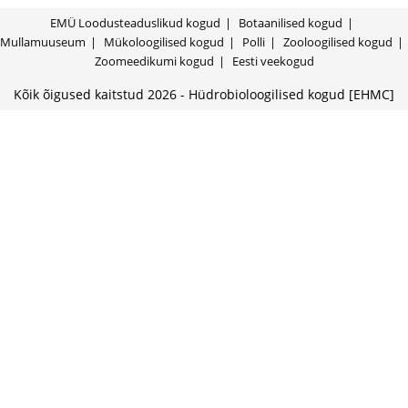
EMÜ Loodusteaduslikud kogud
Botaanilised kogud
Mullamuuseum
Mükoloogilised kogud
Polli
Zooloogilised kogud
Zoomeedikumi kogud
Eesti veekogud
Kõik õigused kaitstud 2026 - Hüdrobioloogilised kogud [EHMC]