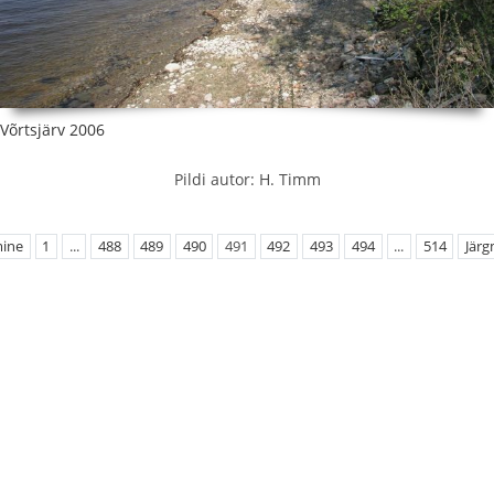
Võrtsjärv 2006
Pildi autor: H. Timm
mine
1
...
488
489
490
491
492
493
494
...
514
Järg