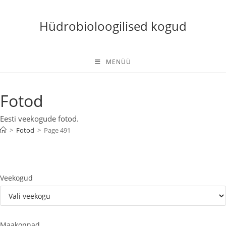
Skip
to
Hüdrobioloogilised kogud
content
MENÜÜ
Fotod
Eesti veekogude fotod.
>
Fotod
>
Page 491
Veekogud
Maakonnad