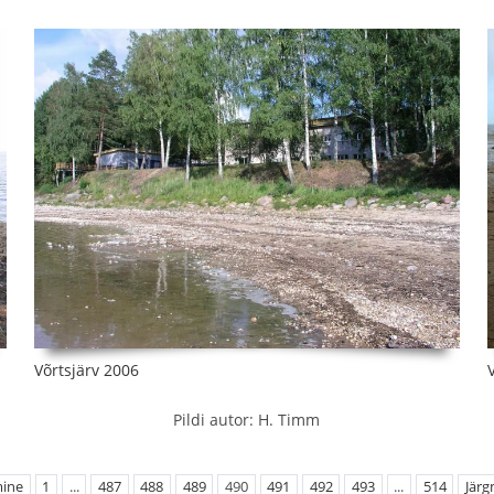
Võrtsjärv 2006
Pildi autor: H. Timm
mine
1
...
487
488
489
490
491
492
493
...
514
Järg