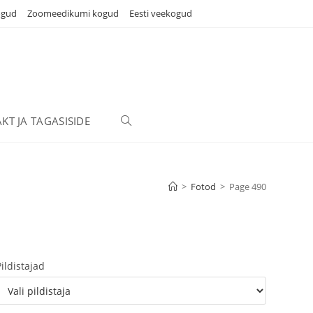
ogud
Zoomeedikumi kogud
Eesti veekogud
KT JA TAGASISIDE
TOGGLE
WEBSITE
>
Fotod
>
Page 490
SEARCH
Pildistajad