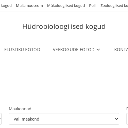
d kogud
Mullamuuseum
Mükoloogilised kogud
Polli
Zooloogilised k
Hüdrobioloogilised kogud
ELUSTIKU FOTOD
VEEKOGUDE FOTOD
KONTA
Maakonnad