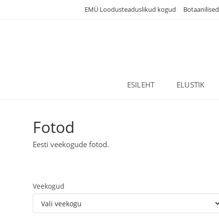
Skip
EMÜ Loodusteaduslikud kogud
Botaanilise
to
content
ESILEHT
ELUSTIK
Fotod
Eesti veekogude fotod.
Veekogud