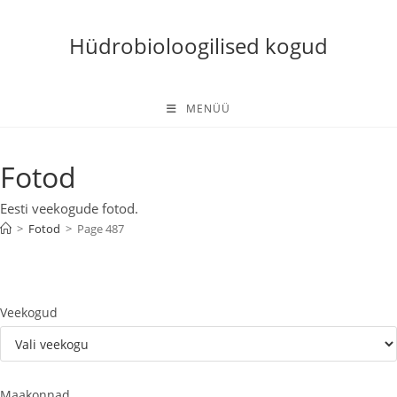
Skip
to
Hüdrobioloogilised kogud
content
MENÜÜ
Fotod
Eesti veekogude fotod.
>
Fotod
>
Page 487
Veekogud
Maakonnad