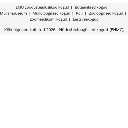
EMÜ Loodusteaduslikud kogud
Botaanilised kogud
Mullamuuseum
Mükoloogilised kogud
Polli
Zooloogilised kogud
Zoomeedikumi kogud
Eesti veekogud
Kõik õigused kaitstud 2026 - Hüdrobioloogilised kogud [EHMC]