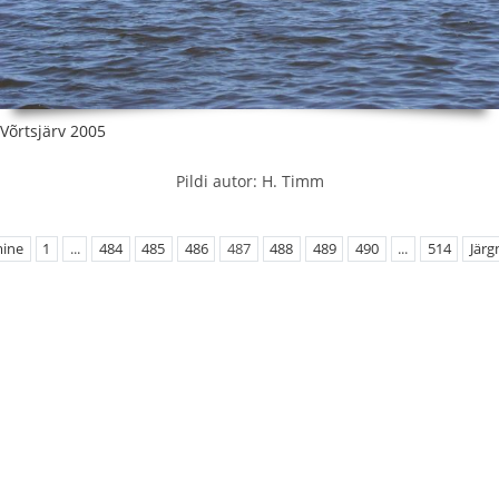
Võrtsjärv 2005
Pildi autor: H. Timm
mine
1
...
484
485
486
487
488
489
490
...
514
Järg