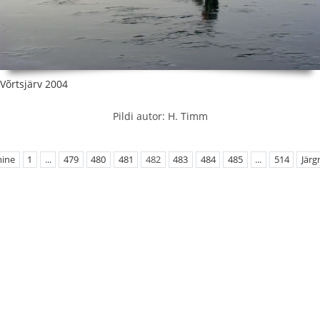
Võrtsjärv 2004
Pildi autor: H. Timm
mine
1
...
479
480
481
482
483
484
485
...
514
Järg