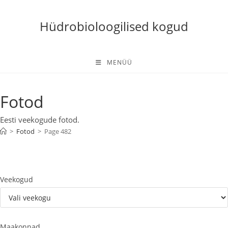
Skip
to
Hüdrobioloogilised kogud
content
MENÜÜ
Fotod
Eesti veekogude fotod.
>
Fotod
>
Page 482
Veekogud
Maakonnad